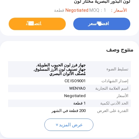
لون البذور البصرية مختار لون
الأسعار：Negotiated
MOQ：1 قطعة
افضل سعر
ﺎﺘﺼﻟ ﺍﻶﻧ
منتوج وصف
,
جهاز فرز لون الحبوب الطويلة
تسليط الضوء
,
جهاز تصنيف لون الأرز المسلوق
مُصنّف الألوان البصري
إصدار الشهادات
CE ISO9001
اسم العلامة التجارية
WENYAO
الأسعار
Negotiated
الحد الأدنى لكمية
1 قطعة
القدرة على العرض
200 قطعة في الشهر
عرض المزيد