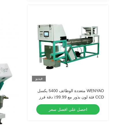
فيديو
WENYAO متعددة الوظائف 5400 بكسل
CCD فئة لون بذور مع 99.99٪ دقة فرز
احصل على افضل سعر