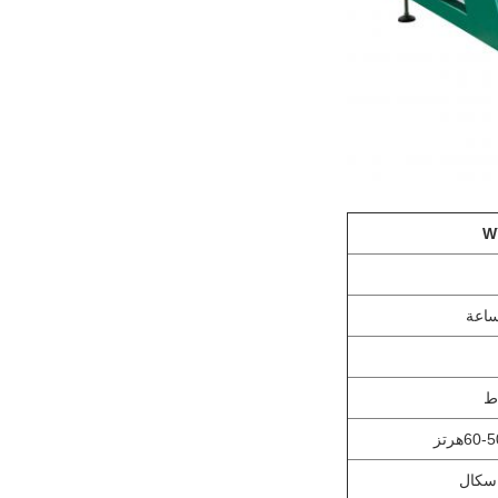
W
هرتز