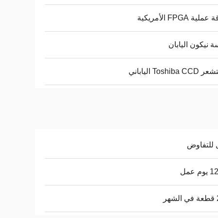
لية FPGA الأمريكية
 نيكون اليابان
Toshiba الياباني
 للتفاوض
م عمل
ر