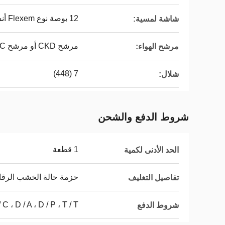
12 بوصة نوع Flexem أنسنة
شاشة لمسية:
مرشح CKD أو مرشح SMC
مرشح الهواء:
7 (448)
شلال:
شروط الدفع والشحن
1 قطعة
الحد الأدنى لكمية
حزمة حالة الخشب الرقا
تفاصيل التغليف
L / C ، D / A ، D / P ، T / T ، ويسترن يونيون ، موني
شروط الدفع