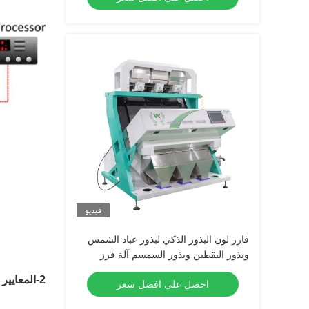
فيديو
فارز لون البذور الذكي لبذور عباد الشمس
وبذور اليقطين وبذور السمسم آلة فرز
الألوان بكفاءة عالية
2-المعايير الفنية:
احصل على افضل سعر