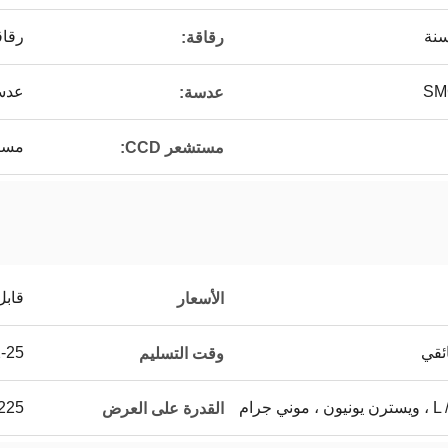
رقاقة عم
رقاقة:
عدسة
عدسة:
مستشعر  CCD
مستشعر CCD:
قابل
الأسعار
ئقي
12-25 يو
وقت التسليم
 جرام
225 قطعة في الشه
القدرة على العرض