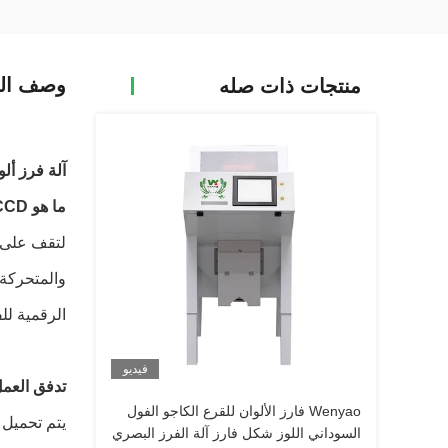
وصف الم
منتجات ذات صله
آلة فرز ألو
ما هو CCD في الكاميرا؟
الرقمية للف
فيديو
تدفق العمل
Wenyao فارز الألوان للقرع الكاجو الفول
يتم تحميل 
السوداني اللوز شكل فارز آلة الفرز البصري