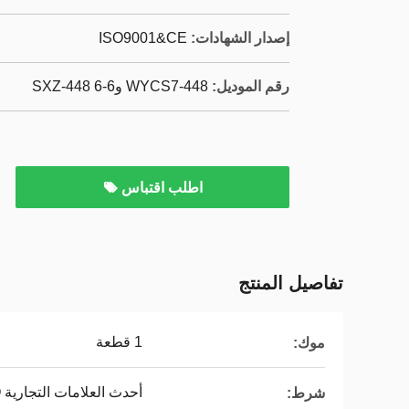
إصدار الشهادات:
ISO9001&CE
رقم الموديل:
WYCS7-448 و6-6 SXZ-448
اطلب اقتباس
تفاصيل المنتج
1 قطعة
موك:
أحدث العلامات التجارية WENYAO وأكثرها تقدمًا
شرط: