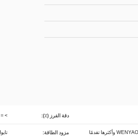
> = 99.95٪
دقة الفرز (٪):
تايو
مزود الطاقة: