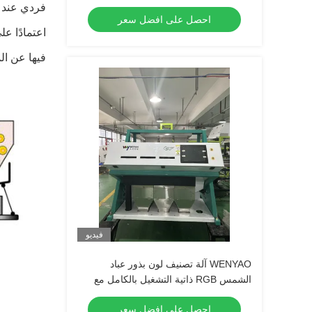
لبذور المكسرات الصين معدات التنظيف
فردي عند 360 درجة وفرزه بواسطة كاميرات RGB بالألوان الكاملة
احصل على افضل سعر
اعتمادًا عل
فيها عن ال
فيديو
WENYAO آلة تصنيف لون بذور عباد
الشمس RGB ذاتية التشغيل بالكامل مع
كفاءة تصنيف عالية
احصل على افضل سعر