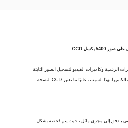
540 بكسل CCD
لتقف على "جهاز مشحون مقترن".CCDs هي أجهزة استشعار تستخدم في الكاميرات الرقمية وكاميرات الفيديو لتسجيل الصور الثابتة 
والمتحركة.يلتقط جهاز CCD الضوء ويحوله إلى بيانات رقمية يتم تسجيلها بواسطة الكاميرا.لهذا السبب ، غالبًا ما تعتبر CCD النسخة 
 حتى يتدفق إلى مجرى مائل ، حيث يتم فحصه بشكل