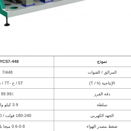
نموذج
YCS7-448
المزالق / القنوات
7/448
الإنتاجية (T / h)
5T / ح -7T / ساعة
دقة الفرز
99.99٪
سلطة
3.9 كيلو واط
الجهد الكهربي
180-240 فولت / 50-60
ضغط مصدر الهواء
0.6-0.8 ميجا باسكال