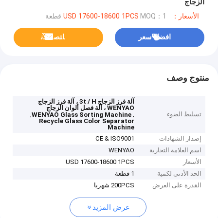
الزجاج
الأسعار：USD 17600-18600 1PCS
MOQ：1 قطعة
افضل سعر
ﺎﺘﺼﻟ ﺍﻶﻧ
منتوج وصف
آلة فرز الزجاج 3t / H ، آلة فرز الزجاج
WENYAO ، آلة فصل ألوان الزجاج
تسليط الضوء
,
,
WENYAO Glass Sorting Machine
Recycle Glass Color Separator
Machine
إصدار الشهادات
CE & ISO9001
اسم العلامة التجارية
WENYAO
الأسعار
USD 17600-18600 1PCS
الحد الأدنى لكمية
1 قطعة
القدرة على العرض
200PCS شهريا
عرض المزيد