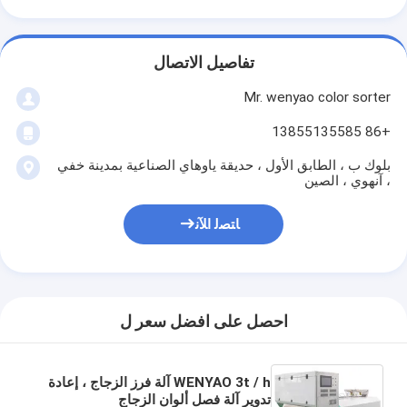
تفاصيل الاتصال
Mr. wenyao color sorter
+86 13855135585
بلوك ب ، الطابق الأول ، حديقة ياوهاي الصناعية بمدينة خفي
، آنهوي ، الصين
ﺎﺘﺼﻟ ﺍﻶﻧ
احصل على افضل سعر ل
WENYAO 3t / h آلة فرز الزجاج ، إعادة
تدوير آلة فصل ألوان الزجاج