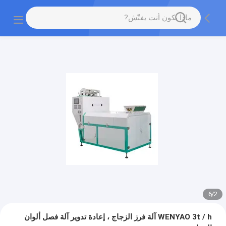
6
/
2
WENYAO 3t / h آلة فرز الزجاج ، إعادة تدوير آلة فصل ألوان