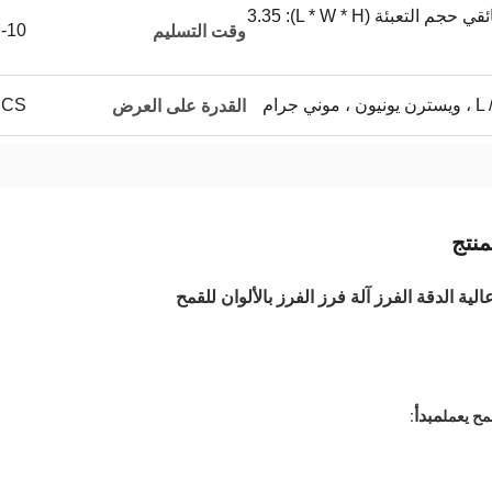
حزمة علبة الخشب الرقائقي حجم التعبئة (L * W * H): 3.35
7-10 أيام 
وقت التسليم
 جرام
00PCS
القدرة على العرض
نتج
مبدأ
مح يعمل
: