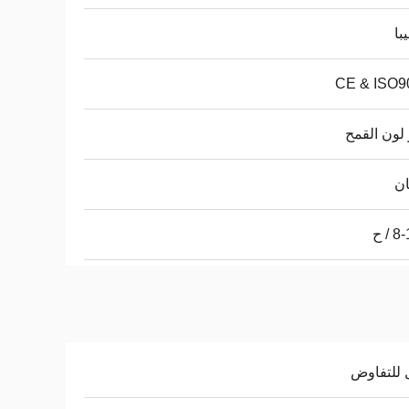
با
CE & ISO9
لون القمح
ان
/ ح
 للتفاوض