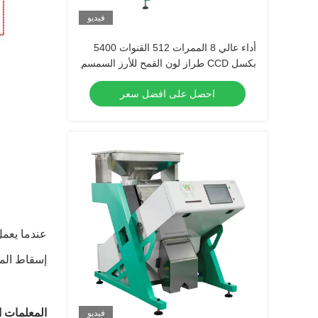
فيديو
أداء عالي 8 الممرات 512 القنوات 5400
بكسل CCD طراز لون القمح للأرز السمسم
الذرة الفول السوداني
احصل على افضل سعر
إسقاط المو
المعلمات ا
فيديو