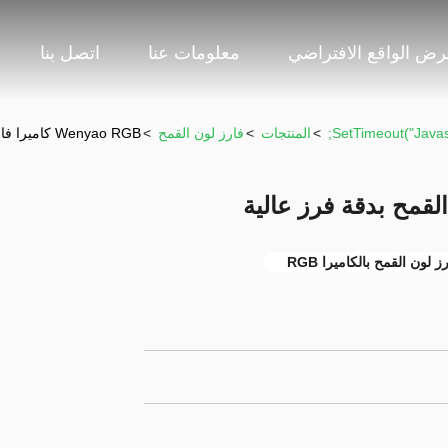
ض الواقع الافتراضي
معلومات عنا
اتصل بنا
>
المنتجات
>
فارز لون القمح
>
Wenyao RGB كاميرا فارز لون القمح بدقة فرز عالية
ز لون القمح بالكاميرا RGB