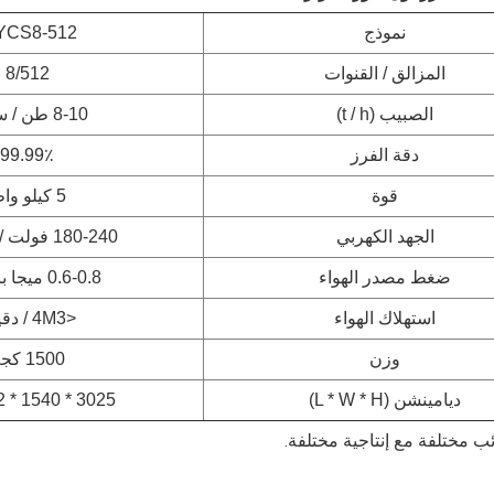
نموذج
CS8-512
المزالق / القنوات
8/512
الصبيب (t / h)
8-10 طن / ساعة
دقة الفرز
99.99٪
قوة
5 كيلو واط
الجهد الكهربي
180-240 فولت / 50 هرتز
ضغط مصدر الهواء
0.6-0.8 ميجا باسكال
استهلاك الهواء
<4M3 / دقيقة
وزن
1500 كجم
ديامينشن (L * W * H)
3025 * 1540 * 1852 مم
ئب مختلفة مع إنتاجية مختلفة.