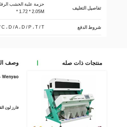
تفاصيل التغليف
* 1.72 * 2.05M
L / C ، D / A ، D / P ، T / T ، ويسترن يونيون ، موني
شروط الدفع
وصف الم
منتجات ذات صله
Wenyao عالية الدقة الفرز آلة فرز الفرز بالألوان للقمح
فارز لون الق