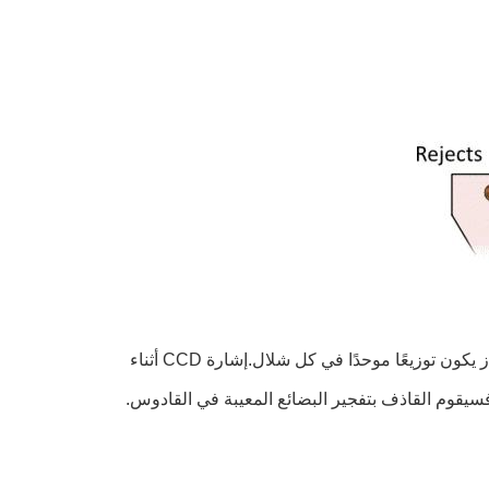
عندما يعمل فارز الألوان wenyao ، فإن قادوس التغذية في المواد تحت تأثير الهزاز يكون توزيعًا موحدًا في كل شلال.إشارة CCD أثناء 
 فسيقوم القاذف بتفجير البضائع المعيبة في القادوس.