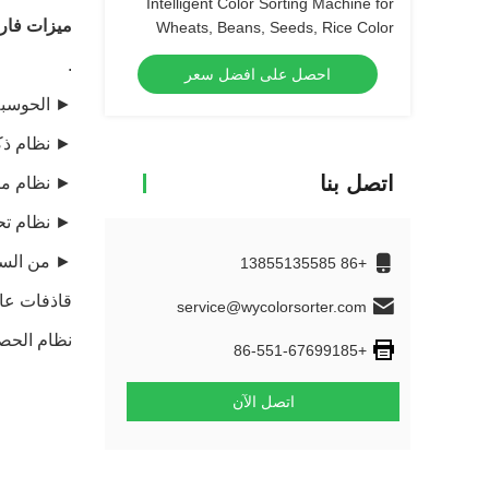
Intelligent Color Sorting Machine for
ميزات فارز
Wheats, Beans, Seeds, Rice Color
Sorter
.
احصل على افضل سعر
► الحوسبة 
► نظام ذك
اتصل بنا
► نظام مصدر ضوء LED منخفض الحرارة ، ن
► نظام تحكم عن بعد WIFI ، يعني فارز الألوان متصل بالإنترن
► من السهل 
+86 13855135585
قاذفات عال
service@wycolorsorter.com
نظام الحصول على صورة 
+86-551-67699185
اتصل الآن