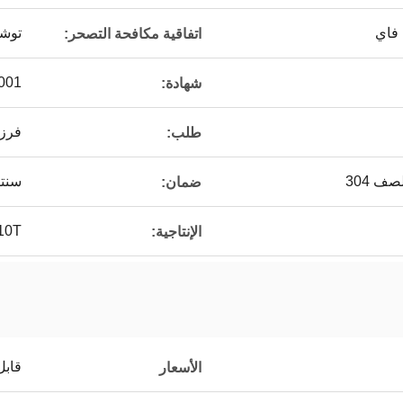
 فاي
توشي
اتفاقية مكافحة التصحر:
001
شهادة:
فرز 
طلب:
صف 304
سنت
ضمان:
8-10T 
الإنتاجية:
قابل
الأسعار