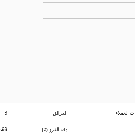
 العملاء
8
المزالق:
99.99 ينًا ي
دقة الفرز (٪):