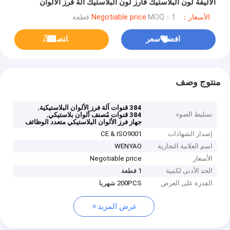
الأليفة لون البلاستيك فارز لون البلاستيك آلة فرز الألوان
الأسعار：Negotiable price
MOQ：1 قطعة
افضل سعر
ﺎﺘﺼﻟ ﺍﻶﻧ
منتوج وصف
,
384 قنوات آلة فرز الألوان البلاستيكية
تسليط الضوء
,
384 قنوات مُصنف ألوان بلاستيكي
جهاز فرز الألوان البلاستيكي متعدد الوظائف
إصدار الشهادات
CE & ISO9001
اسم العلامة التجارية
WENYAO
الأسعار
Negotiable price
الحد الأدنى لكمية
1 قطعة
القدرة على العرض
200PCS شهريا
عرض المزيد