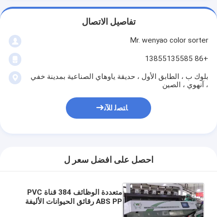
تفاصيل الاتصال
Mr. wenyao color sorter
+86 13855135585
بلوك ب ، الطابق الأول ، حديقة ياوهاي الصناعية بمدينة خفي
، آنهوي ، الصين
ﺎﺘﺼﻟ ﺍﻶﻧ
احصل على افضل سعر ل
متعددة الوظائف 384 قناة PVC
ABS PP رقائق الحيوانات الأليفة
لون البلاستيك فارز لون البلاستيك