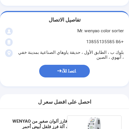
تفاصيل الاتصال
Mr. wenyao color sorter
+86 13855135585
بلوك ب ، الطابق الأول ، حديقة ياوهاي الصناعية بمدينة خفي
، آنهوي ، الصين
ﺎﺘﺼﻟ ﺍﻶﻧ
احصل على افضل سعر ل
فارز ألوان صغير من WENYAO
، آلة فرز فلفل أبيض أحمر