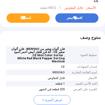
CE
الأسعار：قابل للتفاوض
MOQ：1 قطعة
افضل سعر
ﺎﺘﺼﻟ ﺍﻶﻧ
منتوج وصف
فارز ألوان صغير من WENYAO ، فارز ألوان
صغير CE ، آلة فرز فلفل أبيض أحمر أسود
تسليط الضوء
,
,
CE Mini Color Sorter
White Red Black Pepper Sorting
Machine
إصدار الشهادات
CE
اسم العلامة التجارية
WENYAO
الأسعار
قابل للتفاوض
الحد الأدنى لكمية
1 قطعة
القدرة على العرض
225 قطعة في الشهر
عرض المزيد