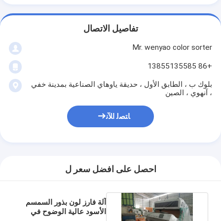
تفاصيل الاتصال
Mr. wenyao color sorter
+86 13855135585
بلوك ب ، الطابق الأول ، حديقة ياوهاي الصناعية بمدينة خفي
، آنهوي ، الصين
ﺎﺘﺼﻟ ﺍﻶﻧ
احصل على افضل سعر ل
آلة فارز لون بذور السمسم
الأسود عالية الوضوح في
خط معالجة السمسم