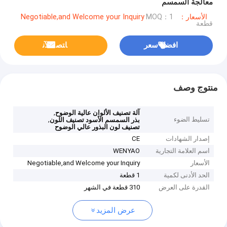
معالجة السمسم
الأسعار：Negotiable,and Welcome your Inquiry
MOQ：1
قطعة
افضل سعر
ﺎﺘﺼﻟ ﺍﻶﻧ
منتوج وصف
,
آلة تصنيف الألوان عالية الوضوح
تسليط الضوء
,
بذر السمسم الأسود تصنيف اللون
تصنيف لون البذور عالي الوضوح
إصدار الشهادات
CE
اسم العلامة التجارية
WENYAO
الأسعار
Negotiable,and Welcome your Inquiry
الحد الأدنى لكمية
1 قطعة
القدرة على العرض
310 قطعة في الشهر
عرض المزيد