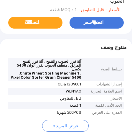
الحبوب
الأسعار：قابل للتفاوض
MOQ：1 قطعة
افضل سعر
ﺎﺘﺼﻟ ﺍﻶﻧ
منتوج وصف
آلة فرز الحبوب والقمح ، آلة فرز القمح
المزلق ، منظف الحبوب بفرز ألوان 5400
تسليط الضوء
بكسل
,
,
1 Chute Wheat Sorting Machine
5400 Pixel Color Sorter Grain Cleaner
إصدار الشهادات
CE & ISO9001
اسم العلامة التجارية
WENYAO
الأسعار
قابل للتفاوض
الحد الأدنى لكمية
1 قطعة
القدرة على العرض
200PCS شهريا
عرض المزيد