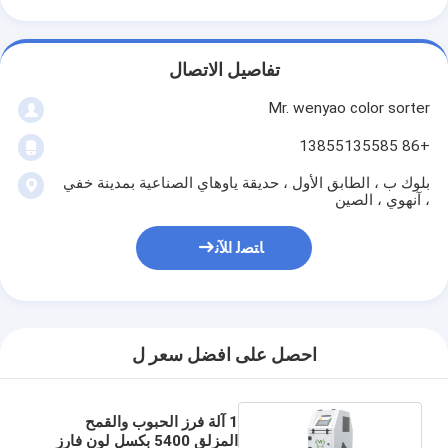
تفاصيل الاتصال
Mr. wenyao color sorter
+86 13855135585
بلوك ب ، الطابق الأول ، حديقة ياوهاي الصناعية بمدينة خفي
، آنهوي ، الصين
ﺎﺘﺼﻟ ﺍﻶﻧ
احصل على افضل سعر ل
1 آلة فرز الحبوب والقمح
المزلق 5400 بكسل لون فارز