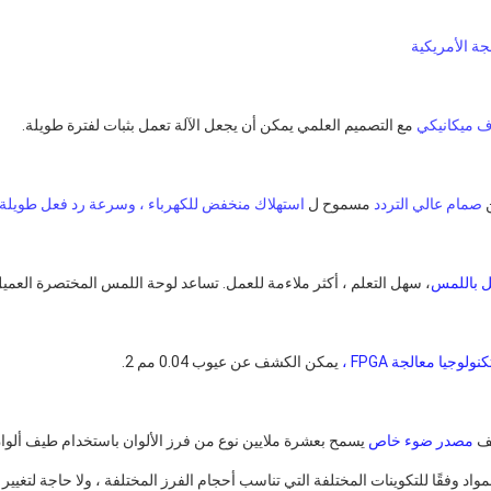
جة الأمريكية
ف ميكانيكي
 مع التصميم العلمي يمكن أن يجعل الآلة تعمل بثبات لفترة طويلة.
 
صمام عالي التردد
 مسموح ل 
استهلاك منخفض للكهرباء ، وسرعة رد فعل طويلة الع
ل باللمس
، سهل التعلم ، أكثر ملاءمة للعمل. تساعد لوحة اللمس المختصرة العم
كنولوجيا معالجة FPGA ،
 يمكن الكشف عن عيوب 0.04 مم 2.
ف 
مصدر ضوء خاص
 يسمح بعشرة ملايين نوع من فرز الألوان باستخدام طيف ألوان
واد وفقًا للتكوينات المختلفة التي تناسب أحجام الفرز المختلفة ، ولا حاجة لتغيير