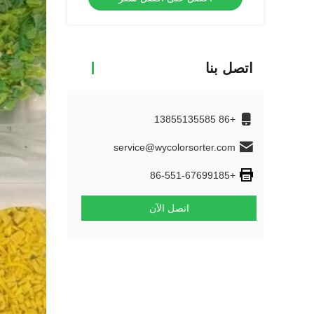
اتصل بنا
+86 13855135585
service@wycolorsorter.com
+86-551-67699185
اتصل الآن