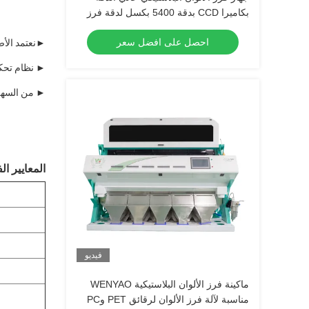
بكاميرا CCD بدقة 5400 بكسل لدقة فرز
99.98% وإنتاجية 4-5 طن/ساعة
احصل على افضل سعر
►
نعتمد الأ
► نظام تحكم عن بعد WIFI ، يعني فارز الألوان متصل بالإنترنت ، يمكنك
► من السهل ت
المعايير الف
فيديو
ماكينة فرز الألوان البلاستيكية WENYAO
مناسبة لآلة فرز الألوان لرقائق PET وPC