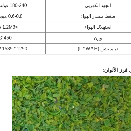
الجهد الكهربي
180-240 فولت / 50 هرتز
ضغط مصدر الهواء
0.6-0.8 ميجا باسكال
استهلاك الهواء
<1.2M3 / دقيقة
وزن
450 كجم
ديامينشن (L * W * H)
1250 * 1535 * 1832 ملم
 فرز الألوان: