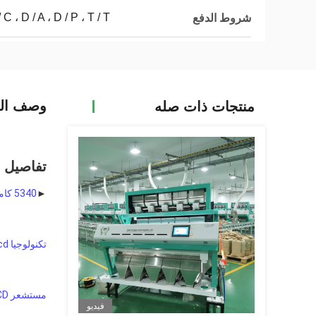
L / C ، D / A ، D / P ، T / T ، ويسترن يونيون ، موني
شروط الدفع
وصف الم
منتجات ذات صله
تفاصيل ا
►
5340 كاميرا خطية بجهاز اقتران الشحنات
تكنولوجيا ccd الأكثر تقدما
مستشعر Toshiba CCD
فيديو