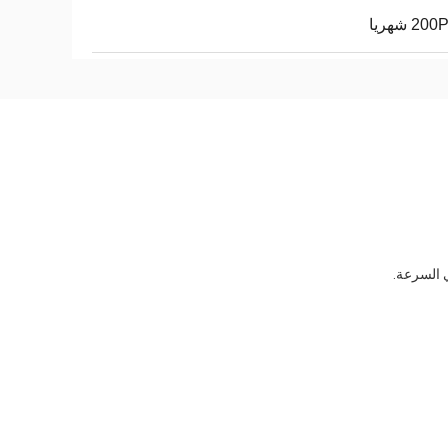
2 شهريا
 السرعة.