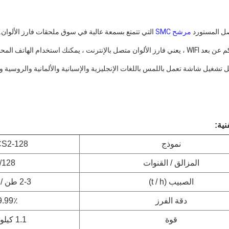
صل المستورد 
مرشح SMC
 التي تتمتع بسمعة عالية في سوق ملحقات فارز الألوان.
 استخدام الهاتف المحمول أو الكمبيوتر لتشغيل فارز الألوان.
شغيل شاشة تعمل باللمس باللغات الإنجليزية والإسبانية والألمانية والروسية وما إلى 
نية:
نموذج
S2-128
المزالق / القنوات
/128
الصبيب (t / h)
2-3 طن / ساعة
دقة الفرز
9.99٪
قوة
1.1 كيلو واط