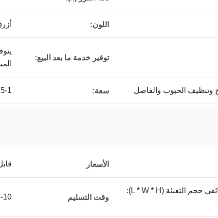
أزرق
اللون:
يتوف
توفير خدمة ما بعد البيع:
المي
مح وتنظيف الحبوب والفاصل
0.5-1 طن /
سعة:
قابل
الأسعار
حزمة علبة الخشب الرقائقي حجم التعبئة (L * W * H):
7-10 أيام 
وقت التسليم