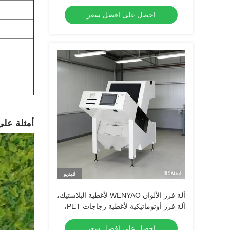
وHDPE وPVC
احصل على افضل سعر
أمثلة على
فيديو
آلة فرز الألوان WENYAO لأغطية البلاستيك،
آلة فرز أوتوماتيكية لأغطية زجاجات PET،
آلة فرز ألوان بلاستيكية متعددة الوظائف
احصل على افضل سعر