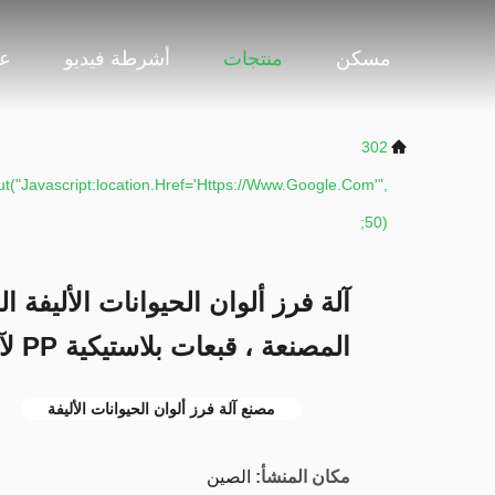
مسكن
منتجات
أشرطة فيديو
عر
302
t("javascript:location.href='https://www.google.com'",
50);
آلة فرز ألوان الحيوانات الأليفة
المصنعة ، قبعات بلاستيكية PP لآلة فرز لون الزجاجة
مصنع آلة فرز ألوان الحيوانات الأليفة
مكان المنشأ:
الصين