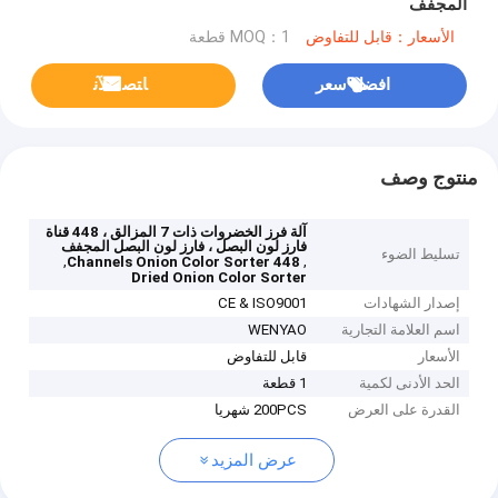
المجفف
الأسعار：قابل للتفاوض
MOQ：1 قطعة
افضل سعر
ﺎﺘﺼﻟ ﺍﻶﻧ
منتوج وصف
آلة فرز الخضروات ذات 7 المزالق ، 448 قناة
فارز لون البصل ، فارز لون البصل المجفف
تسليط الضوء
,
,
448 Channels Onion Color Sorter
Dried Onion Color Sorter
إصدار الشهادات
CE & ISO9001
اسم العلامة التجارية
WENYAO
الأسعار
قابل للتفاوض
الحد الأدنى لكمية
1 قطعة
القدرة على العرض
200PCS شهريا
عرض المزيد