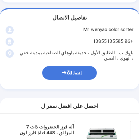
تفاصيل الاتصال
Mr. wenyao color sorter
+86 13855135585
بلوك ب ، الطابق الأول ، حديقة ياوهاي الصناعية بمدينة خفي
، آنهوي ، الصين
ﺎﺘﺼﻟ ﺍﻶﻧ
احصل على افضل سعر ل
آلة فرز الخضروات ذات 7
المزالق ، 448 قناة فارز لون
البصل المجفف