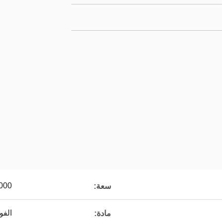
00-6000
سعة:
الفو
مادة: