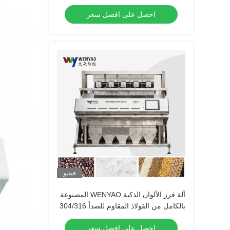
دقة فرز تصل إلى 99.99%
احصل على افضل سعر
فيديو
آلة فرز الألوان الذكية WENYAO المصنوعة
بالكامل من الفولاذ المقاوم للصدأ 304/316
لفرز الملح وإزالة الشوائب
احصل على افضل سعر