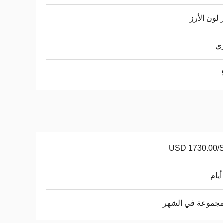
 لون الأرز
ي
USD 1730.00/