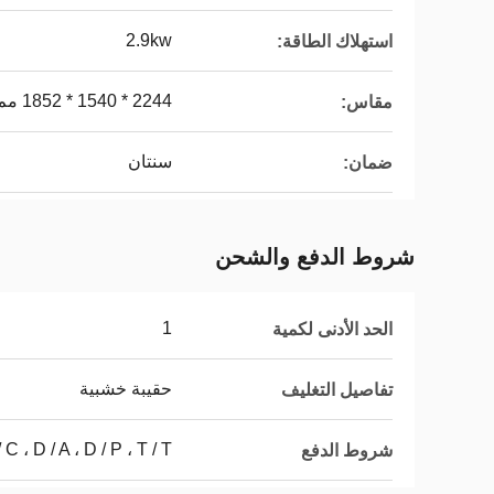
2.9kw
استهلاك الطاقة:
2244 * 1540 * 1852 مم
مقاس:
سنتان
ضمان:
شروط الدفع والشحن
1
الحد الأدنى لكمية
حقيبة خشبية
تفاصيل التغليف
L / C ، D / A ، D / P ، T / T ، ويسترن يونيون ، موني
شروط الدفع