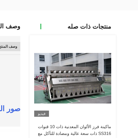
وصف الم
منتجات ذات صله
وصف المنتج
صور الم
فيديو
ماكينة فرز الألوان المعدنية ذات 10 قنوات
SS316 ذات سعة عالية ومضادة للتآكل مع